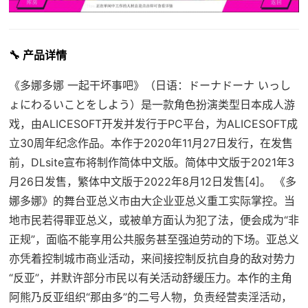
🔧 产品详情
《多娜多娜 一起干坏事吧》（日语：ドーナドーナ いっし
ょにわるいことをしよう）是一款角色扮演类型日本成人游
戏，由ALICESOFT开发并发行于PC平台，为ALICESOFT成
立30周年纪念作品。本作于2020年11月27日发行，在发售
前，DLsite宣布将制作简体中文版。简体中文版于2021年3
月26日发售，繁体中文版于2022年8月12日发售[4]。 《多
娜多娜》的舞台亚总义市由大企业亚总义重工实际掌控。当
地市民若得罪亚总义，或被单方面认为犯了法，便会成为“非
正规”，面临不能享用公共服务甚至强迫劳动的下场。亚总义
亦凭着控制城市商业活动，来间接控制反抗自身的敌对势力
“反亚”，并默许部分市民以有关活动舒缓压力。本作的主角
阿熊乃反亚组织“那由多”的二号人物，负责经营卖淫活动，