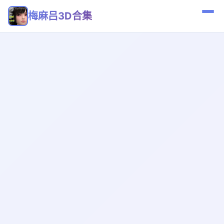
梅麻吕3D合集