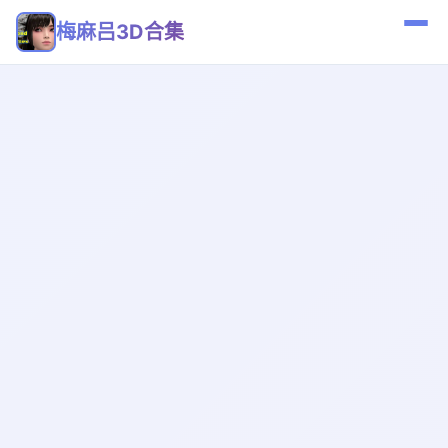
梅麻吕3D合集