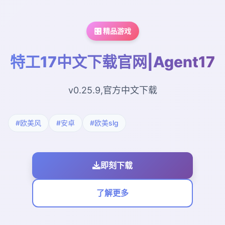
🎛️ 精品游戏
特工17中文下载官网|Agent17
v0.25.9,官方中文下载
#欧美风
#安卓
#欧美slg
即刻下载
了解更多