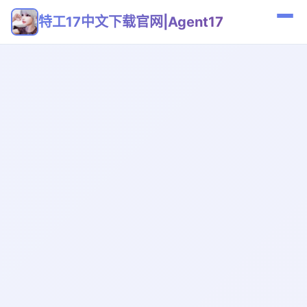
特工17中文下载官网|Agent17